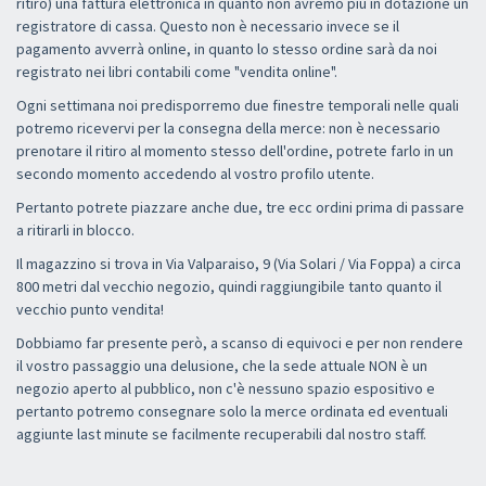
ritiro) una fattura elettronica in quanto non avremo più in dotazione un
registratore di cassa. Questo non è necessario invece se il
pagamento avverrà online, in quanto lo stesso ordine sarà da noi
registrato nei libri contabili come "vendita online".
Ogni settimana noi predisporremo due finestre temporali nelle quali
potremo ricevervi per la consegna della merce: non è necessario
prenotare il ritiro al momento stesso dell'ordine, potrete farlo in un
secondo momento accedendo al vostro profilo utente.
Pertanto potrete piazzare anche due, tre ecc ordini prima di passare
a ritirarli in blocco.
Il magazzino si trova in Via Valparaiso, 9 (Via Solari / Via Foppa) a circa
800 metri dal vecchio negozio, quindi raggiungibile tanto quanto il
vecchio punto vendita!
Dobbiamo far presente però, a scanso di equivoci e per non rendere
il vostro passaggio una delusione, che la sede attuale NON è un
negozio aperto al pubblico, non c'è nessuno spazio espositivo e
pertanto potremo consegnare solo la merce ordinata ed eventuali
aggiunte last minute se facilmente recuperabili dal nostro staff.