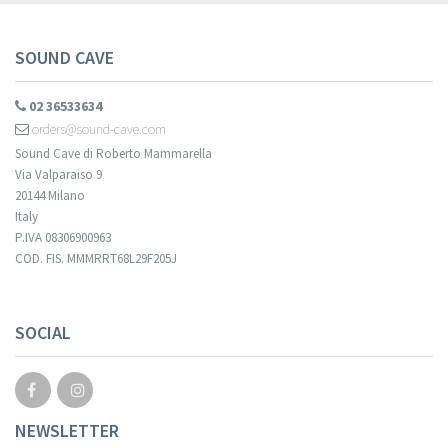
SOUND CAVE
02 36533634
orders@sound-cave.com
Sound Cave di Roberto Mammarella
Via Valparaiso 9
20144 Milano
Italy
P.IVA 08306900963
COD. FIS. MMMRRT68L29F205J
SOCIAL
NEWSLETTER