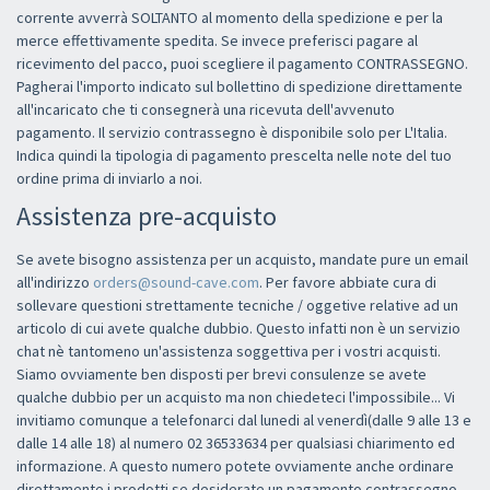
corrente avverrà SOLTANTO al momento della spedizione e per la
merce effettivamente spedita. Se invece preferisci pagare al
ricevimento del pacco, puoi scegliere il pagamento CONTRASSEGNO.
Pagherai l'importo indicato sul bollettino di spedizione direttamente
all'incaricato che ti consegnerà una ricevuta dell'avvenuto
pagamento. Il servizio contrassegno è disponibile solo per L'Italia.
Indica quindi la tipologia di pagamento prescelta nelle note del tuo
ordine prima di inviarlo a noi.
Assistenza pre-acquisto
Se avete bisogno assistenza per un acquisto, mandate pure un email
all'indirizzo
orders@sound-cave.com
. Per favore abbiate cura di
sollevare questioni strettamente tecniche / oggetive relative ad un
articolo di cui avete qualche dubbio. Questo infatti non è un servizio
chat nè tantomeno un'assistenza soggettiva per i vostri acquisti.
Siamo ovviamente ben disposti per brevi consulenze se avete
qualche dubbio per un acquisto ma non chiedeteci l'impossibile... Vi
invitiamo comunque a telefonarci dal lunedi al venerdì(dalle 9 alle 13 e
dalle 14 alle 18) al numero 02 36533634 per qualsiasi chiarimento ed
informazione. A questo numero potete ovviamente anche ordinare
direttamente i prodotti se desiderate un pagamento contrassegno.