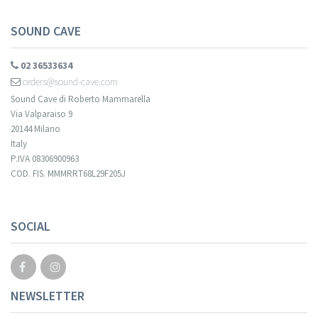
SOUND CAVE
02 36533634
orders@sound-cave.com
Sound Cave di Roberto Mammarella
Via Valparaiso 9
20144 Milano
Italy
P.IVA 08306900963
COD. FIS. MMMRRT68L29F205J
SOCIAL
NEWSLETTER