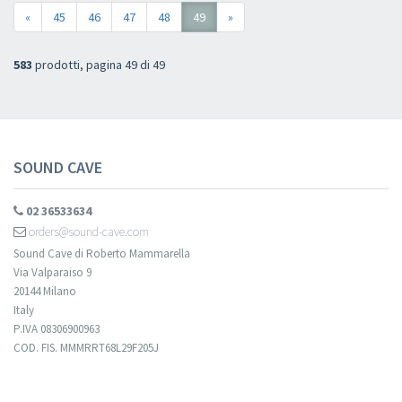
«
45
46
47
48
49
»
583
prodotti, pagina 49 di 49
SOUND CAVE
02 36533634
orders@sound-cave.com
Sound Cave di Roberto Mammarella
Via Valparaiso 9
20144 Milano
Italy
P.IVA 08306900963
COD. FIS. MMMRRT68L29F205J