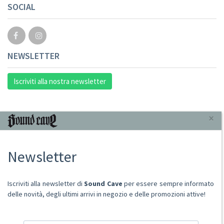
SOCIAL
NEWSLETTER
Iscriviti alla nostra newsletter
INFORMAZIONI
×
Chi Siamo
Newsletter
Punto Vendita
Condizioni Di Vendita
Spese postali
Iscriviti alla newsletter di
Sound Cave
per essere sempre informato
Domande Comuni
delle novità, degli ultimi arrivi in negozio e delle promozioni attive!
Contatti
Ritiro merce in sede