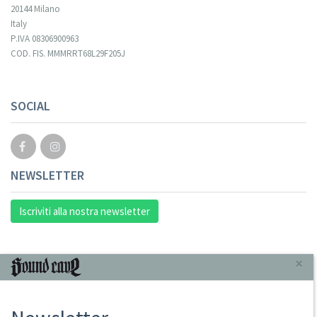
20144 Milano
Italy
P.IVA 08306900963
COD. FIS. MMMRRT68L29F205J
SOCIAL
NEWSLETTER
Iscriviti alla nostra newsletter
INFORMAZIONI
×
Chi Siamo
Punto Vendita