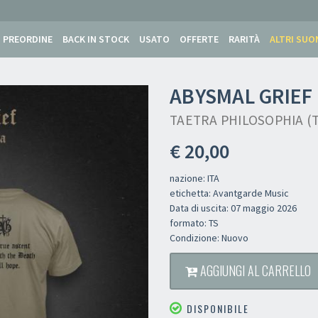
PREORDINE
BACK IN STOCK
USATO
OFFERTE
RARITÀ
ALTRI SUO
ABYSMAL GRIEF
TAETRA PHILOSOPHIA (T
€ 20,00
nazione: ITA
etichetta: Avantgarde Music
Data di uscita: 07 maggio 2026
formato: TS
Condizione: Nuovo
AGGIUNGI AL CARRELLO
DISPONIBILE