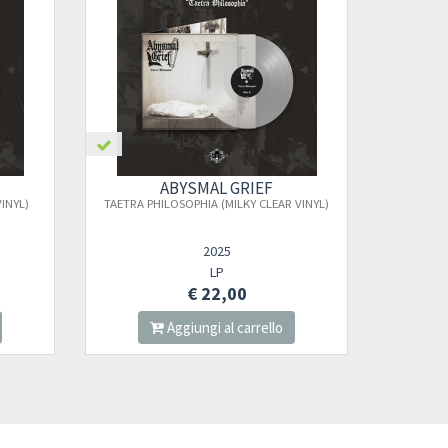
SMAL GRIEF
ABYSMAL GRIEF
PHIA (MILKY CLEAR VINYL)
TAETRA PHILOSOPHIA (MARBLE RED VINYL)
2025
2026
LP
LP
€ 22,00
€ 22,00
ungi al carrello
Aggiungi al carrello