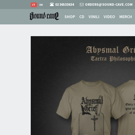
02 36533634
ORDERS@SOUND-CAVE.COM
IT
EN
SHOP
CD
VINILI
VIDEO
MERCH