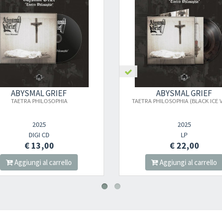
ABYSMAL GRIEF
ABY
TAETRA PHILOSOPHIA (BLACK ICE VINYL)
TAETRA PHILOSO
2025
LP
€ 22,00
Aggiungi al carrello
Aggi