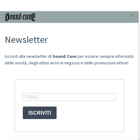
INFORMAZIONI
×
Chi Siamo
Newsletter
Punto Vendita
Condizioni Di Vendita
Spese postali
Iscriviti alla newsletter di
Sound Cave
per essere sempre informato
Domande Comuni
delle novità, degli ultimi arrivi in negozio e delle promozioni attive!
Contatti
Ritiro merce in sede
ACCOUNT
ISCRIVITI