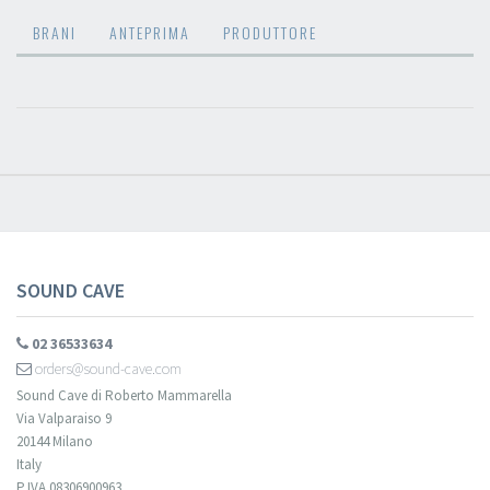
BRANI
ANTEPRIMA
PRODUTTORE
SOUND CAVE
02 36533634
orders@sound-cave.com
Sound Cave di Roberto Mammarella
Via Valparaiso 9
20144 Milano
Italy
P.IVA 08306900963