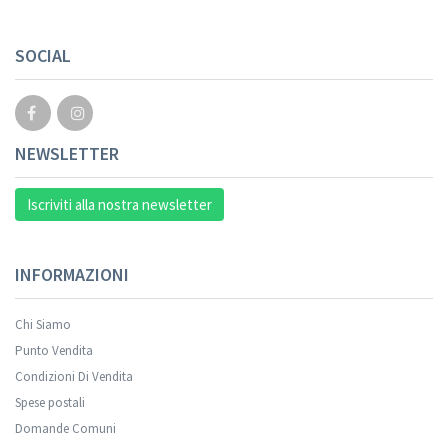
Your registration cannot be validated.
SOCIAL
NEWSLETTER
Iscriviti alla nostra newsletter
INFORMAZIONI
Chi Siamo
Punto Vendita
Condizioni Di Vendita
Spese postali
Your registration was successful.
Domande Comuni