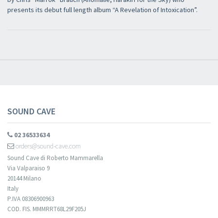
presents its debut full length album “A Revelation of Intoxication”.
Newsletter
Iscriviti alla newsletter di
Sound Cave
per essere sempre informato
delle novità, degli ultimi arrivi in negozio e delle promozioni attive!
SOUND CAVE
02 36533634
orders@sound-cave.com
Sound Cave di Roberto Mammarella
Via Valparaiso 9
20144 Milano
Italy
P.IVA 08306900963
COD. FIS. MMMRRT68L29F205J