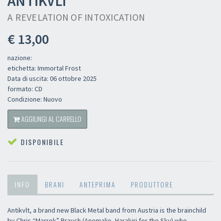
ANTIKVLT
A REVELATION OF INTOXICATION
€ 13,00
nazione:
etichetta: Immortal Frost
Data di uscita: 06 ottobre 2025
formato: CD
Condizione: Nuovo
AGGIUNGI AL CARRELLO
DISPONIBILE
INFO
BRANI
ANTEPRIMA
PRODUTTORE
×
Antikvlt, a brand new Black Metal band from Austria is the brainchild
by Chris “Marrok” Brauch (Anomalie, Harakiri for the Sky) who