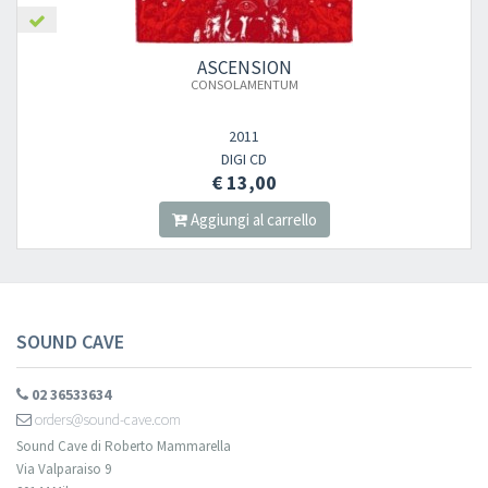
×
ASCENSION
CONSOLAMENTUM
Newsletter
2011
DIGI CD
€ 13,00
Iscriviti alla newsletter di
Sound Cave
per essere sempre informato
delle novità, degli ultimi arrivi in negozio e delle promozioni attive!
Aggiungi al carrello
SOUND CAVE
02 36533634
orders@sound-cave.com
Sound Cave di Roberto Mammarella
Via Valparaiso 9