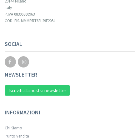
20144 Milano
Italy
P.IVA 08306900963
COD. FIS. MMMRRT68L29F205J
Your registration cannot be validated.
SOCIAL
NEWSLETTER
Iscriviti alla nostra newsletter
INFORMAZIONI
Chi Siamo
Punto Vendita