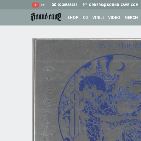
02 36533634
ORDERS@SOUND-CAVE.COM
IT
EN
SHOP
CD
VINILI
VIDEO
MERCH