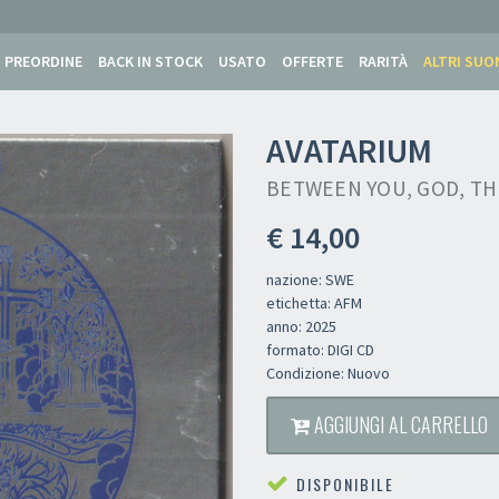
PREORDINE
BACK IN STOCK
USATO
OFFERTE
RARITÀ
ALTRI SUO
AVATARIUM
BETWEEN YOU, GOD, THE
€ 14,00
nazione: SWE
etichetta: AFM
anno: 2025
formato: DIGI CD
Condizione: Nuovo
AGGIUNGI AL CARRELLO
DISPONIBILE