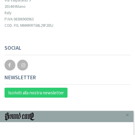
Via Valparaiso 9
20144 Milano
Italy
P.IVA 08306900963
COD. FIS. MMMRRT68L29F205J
SOCIAL
NEWSLETTER
Iscriviti alla nostra newsletter
INFORMAZIONI
×
Chi Siamo