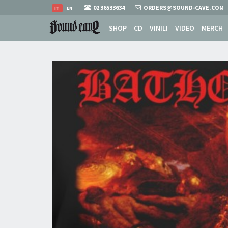
02 36533634
ORDERS@SOUND-CAVE.COM
IT
EN
SHOP
CD
VINILI
VIDEO
MERCH