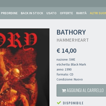
PREORDINE
BACK IN STOCK
USATO
OFFERTE
RARITÀ
ALTRI SUO
BATHORY
HAMMERHEART
€ 14,00
nazione: SWE
etichetta: Black Mark
anno: 1990
formato: CD
Condizione: Nuovo
AGGIUNGI AL CARRELLO
DISPONIBILE