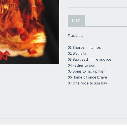
INFO
Tracklist:
01 Shores in flames
02 Walhalla
03 Baptised in fire and ice
04 Father to son
05 Song to hall up high
06 Home of once brave
07 One rode to asa bay