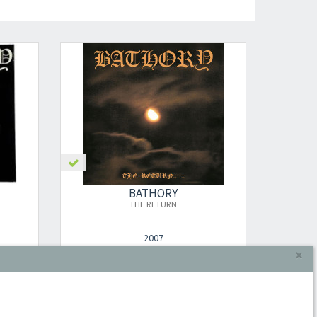
BATHORY
THE RETURN
2007
×
LP
€ 27,00
Aggiungi al carrello