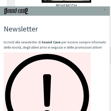
BEHEMOTH
THE SHIT OF GOD
2025
CD
€ 18,00
Aggiungi al carrello
SOUND CAVE
02 36533634
orders@sound-cave.com
Sound Cave di Roberto Mammarella
Via Valparaiso 9