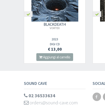
BLACKDEATH
VORTEX
2023
DIGI CD
€ 13,00
Aggiungi al carrello
SOUND CAVE
SOCIA
02 36533634
orders@sound-cave.com