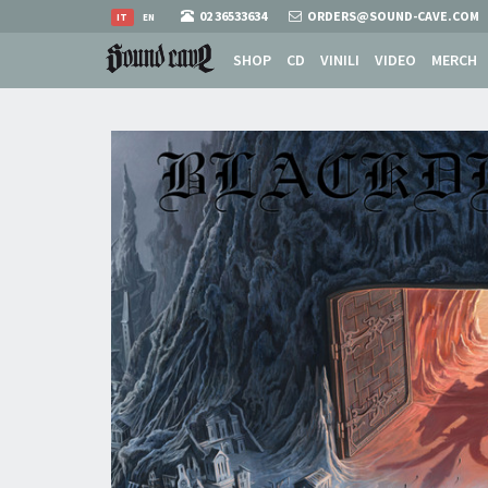
02 36533634
ORDERS@SOUND-CAVE.COM
IT
EN
SHOP
CD
VINILI
VIDEO
MERCH