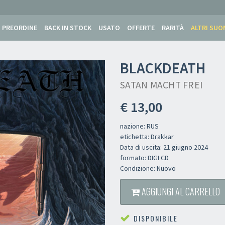
PREORDINE
BACK IN STOCK
USATO
OFFERTE
RARITÀ
ALTRI SUO
BLACKDEATH
SATAN MACHT FREI
€ 13,00
nazione: RUS
etichetta: Drakkar
Data di uscita: 21 giugno 2024
formato: DIGI CD
Condizione: Nuovo
AGGIUNGI AL CARRELLO
DISPONIBILE