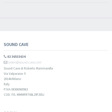
SOUND CAVE
02 36533634
orders@sound-cave.com
Sound Cave di Roberto Mammarella
Via Valparaiso 9
20144 Milano
Italy
P.IVA 08306900963
COD. FIS. MMMRRT68L29F205J