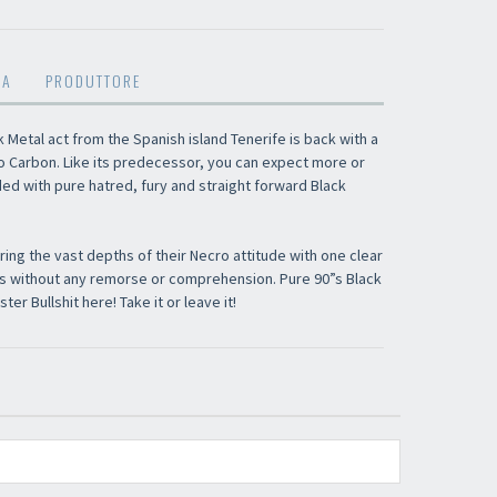
MA
PRODUTTORE
Iscriviti alla newsletter di
Sound Cave
per
essere sempre informato delle novità, degli
 Metal act from the Spanish island Tenerife is back with a
ultimi arrivi in negozio e delle promozioni
o Carbon. Like its predecessor, you can expect more or
attive!
d with pure hatred, fury and straight forward Black
ng the vast depths of their Necro attitude with one clear
ds without any remorse or comprehension. Pure 90”s Black
er Bullshit here! Take it or leave it!