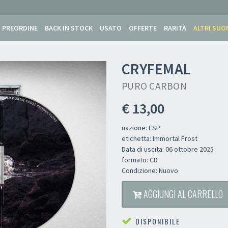
PREORDINE
BACK IN STOCK
USATO
OFFERTE
RARITÀ
ALTRI SUO
CRYFEMAL
PURO CARBON
€ 13,00
nazione: ESP
etichetta: Immortal Frost
Data di uscita: 06 ottobre 2025
formato: CD
Condizione: Nuovo
AGGIUNGI AL CARRELLO
DISPONIBILE