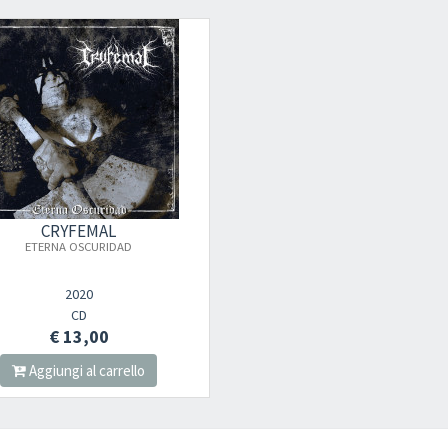
Your registration ca
CRYFEMAL
ETERNA OSCURIDAD
2020
CD
€ 13,00
Aggiungi al carrello