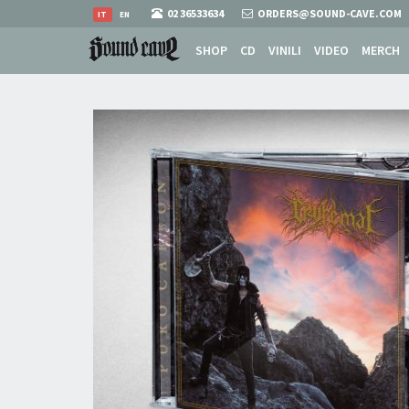
02 36533634
ORDERS@SOUND-CAVE.COM
IT
EN
SHOP
CD
VINILI
VIDEO
MERCH