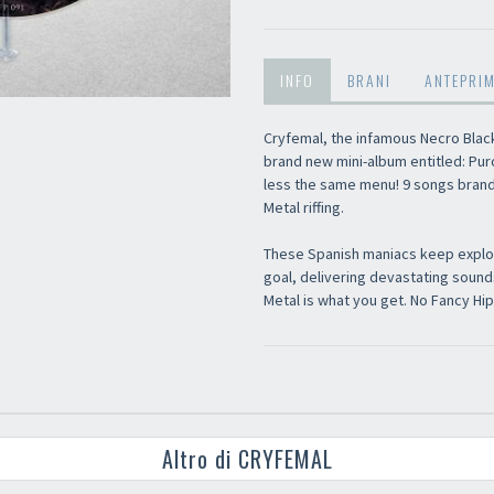
Newsletter
INFO
BRANI
ANTEPRI
Cryfemal, the infamous Necro Black
brand new mini-album entitled: Pur
less the same menu! 9 songs brande
Metal riffing.
These Spanish maniacs keep explori
goal, delivering devastating soun
Metal is what you get. No Fancy Hipst
Altro di CRYFEMAL