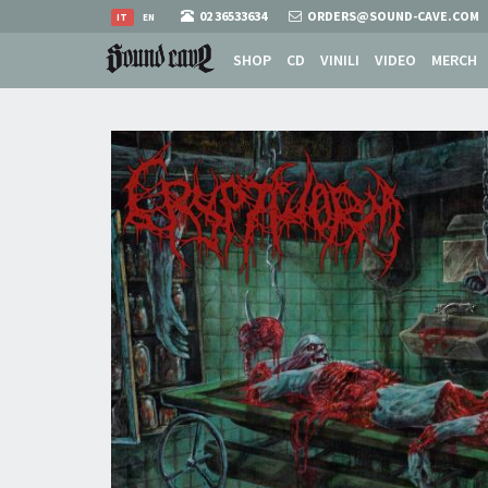
02 36533634
ORDERS@SOUND-CAVE.COM
IT
EN
SHOP
CD
VINILI
VIDEO
MERCH