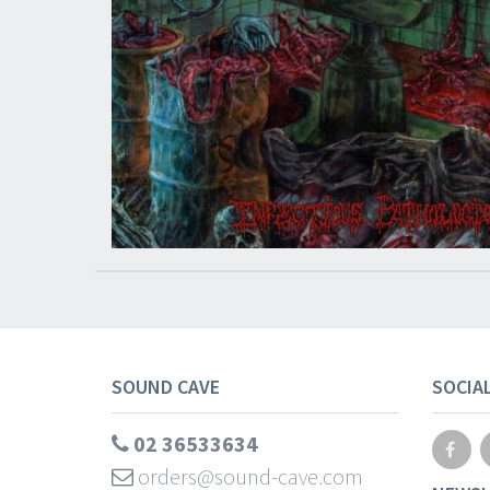
SOUND CAVE
SOCIA
02 36533634
orders@sound-cave.com