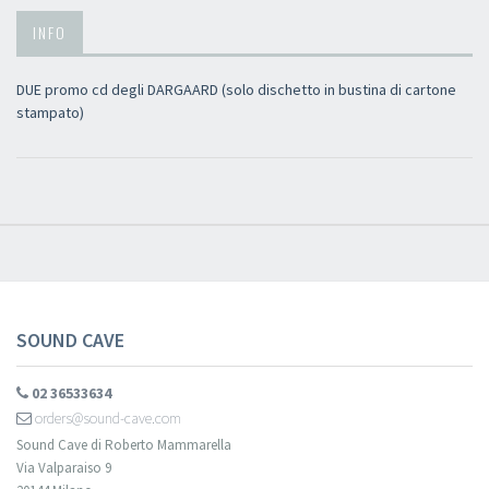
INFO
DUE promo cd degli DARGAARD (solo dischetto in bustina di cartone
stampato)
SOUND CAVE
02 36533634
orders@sound-cave.com
Sound Cave di Roberto Mammarella
Via Valparaiso 9