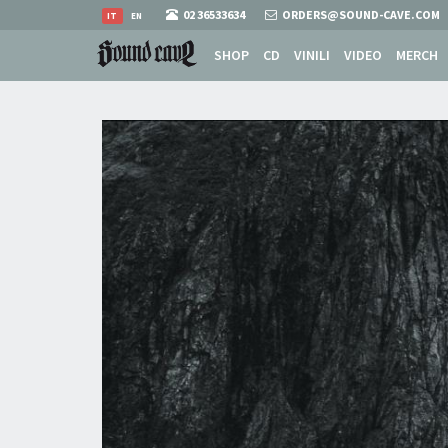
02 36533634
ORDERS@SOUND-CAVE.COM
IT
EN
SHOP
CD
VINILI
VIDEO
MERCH