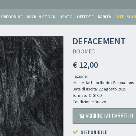
PREORDINE
BACK IN STOCK
USATO
OFFERTE
RARITÀ
ALTRI SUO
DEFACEMENT
DOOMED
€ 12,00
nazione:
etichetta: Unorthodox Emanations
Data di uscita: 22 agosto 2025
formato: DIGI CD
Condizione: Nuovo
AGGIUNGI AL CARRELLO
DISPONIBILE