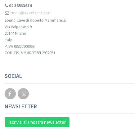
02 36533634
orders@sound-cave.com
Sound Cave di Roberto Mammarella
Via Valparaiso 9
20144 Milano
Italy
P.IVA 08306900963
COD. FIS. MMMRRT68L29F205J
SOCIAL
NEWSLETTER
Iscriviti alla nostra newsletter