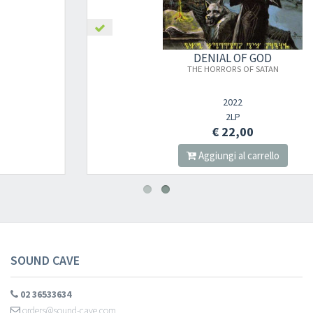
DENIAL OF GOD
×
THE HORRORS OF SATAN
2022
Newsletter
2LP
€ 22,00
Aggiungi al carrello
Iscriviti alla newsletter di
Sound Cave
per essere sempre informato
delle novità, degli ultimi arrivi in negozio e delle promozioni attive!
SOUND CAVE
02 36533634
orders@sound-cave.com