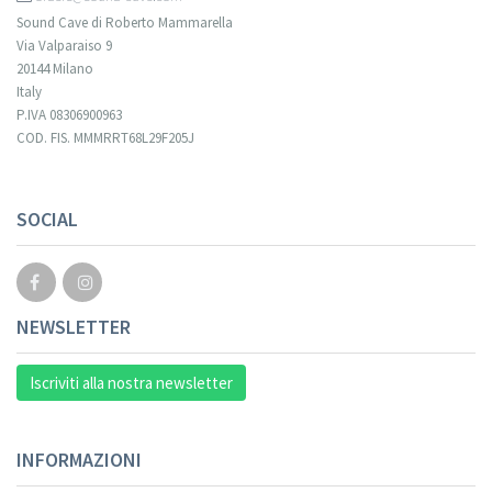
Sound Cave di Roberto Mammarella
Via Valparaiso 9
20144 Milano
Italy
P.IVA 08306900963
COD. FIS. MMMRRT68L29F205J
Your registration cannot be validated.
SOCIAL
NEWSLETTER
Iscriviti alla nostra newsletter
INFORMAZIONI