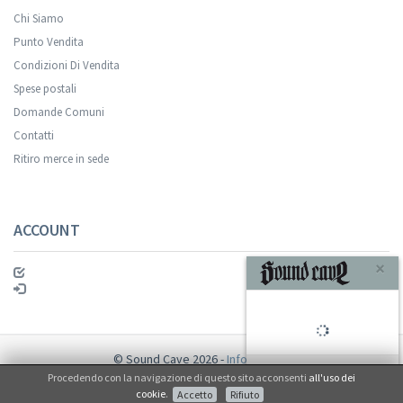
Chi Siamo
Punto Vendita
Condizioni Di Vendita
Spese postali
Your registration was successful.
Domande Comuni
Contatti
Ritiro merce in sede
ACCOUNT
ISCRIVITI
© Sound Cave 2026 -
Info privacy
Procedendo con la navigazione di questo sito acconsenti
all'uso dei
Non mi interessa
cookie
.
Accetto
Rifiuto