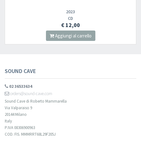
2023
CD
€ 12,00
Aggiungi al carrello
SOUND CAVE
02 36533634
orders@sound-cave.com
Sound Cave di Roberto Mammarella
Via Valparaiso 9
20144 Milano
Italy
P.IVA 08306900963
COD. FIS. MMMRRT68L29F205J