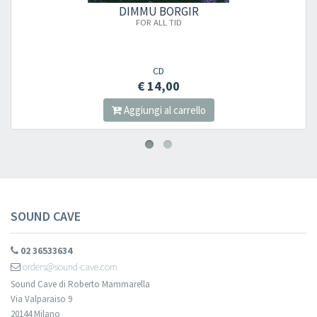
MU BORGIR
DIM
OR ALL TID
GRAND 
CD
 14,00
€
ngi al carrello
Aggiu
SOUND CAVE
02 36533634
orders@sound-cave.com
Sound Cave di Roberto Mammarella
Via Valparaiso 9
20144 Milano