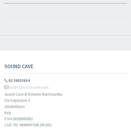
SOUND CAVE
02 36533634
orders@sound-cave.com
Sound Cave di Roberto Mammarella
Via Valparaiso 9
20144 Milano
Italy
P.IVA 08306900963
COD. FIS. MMMRRT68L29F205J