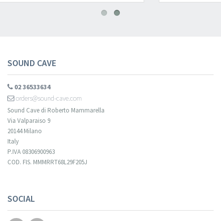
SOUND CAVE
02 36533634
orders@sound-cave.com
Sound Cave di Roberto Mammarella
Via Valparaiso 9
20144 Milano
Italy
P.IVA 08306900963
COD. FIS. MMMRRT68L29F205J
SOCIAL