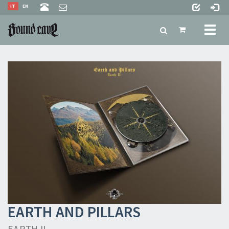
IT
EN
Toggl
naviga
EARTH AND PILLARS
EARTH II