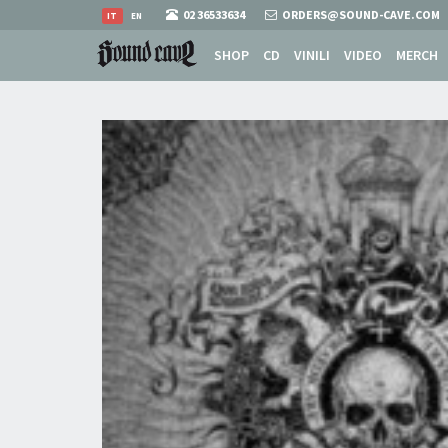
02 36533634
ORDERS@SOUND-CAVE.COM
IT
EN
SHOP
CD
VINILI
VIDEO
MERCH