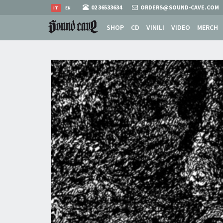
02 36533634
ORDERS@SOUND-CAVE.COM
IT
EN
SHOP
CD
VINILI
VIDEO
MERCH