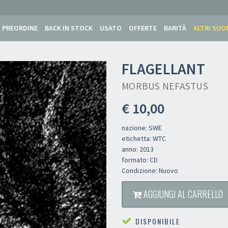
PREORDINE
BACK IN STOCK
USATO
OFFERTE
RARITÀ
ALTRI SUO
FLAGELLANT
MORBUS NEFASTUS
€ 10,00
nazione: SWE
etichetta: WTC
anno: 2013
formato: CD
Condizione: Nuovo
AGGIUNGI AL CARRELLO
DISPONIBILE