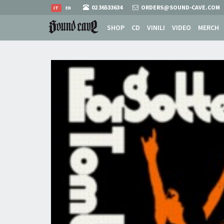
02 36533634
ORDERS@SOUND-CAVE.COM
IT
EN
SHOP
CD
VINILI
VIDEO
MERCH