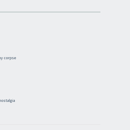
×
 my corpse
Iscriviti alla newsletter di
Sound Cave
per
essere sempre informato delle novità, degli
ultimi arrivi in negozio e delle promozioni
attive!
nostalgia