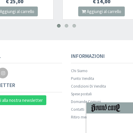
€ 14,00
€ 13,00
Aggiungi al carrello
Aggiungi al carrel
Your registration wa
L
INFORMAZIONI
Chi Siamo
Punto Vendita
ETTER
Condizioni Di Vendita
Spese postali
ti alla nostra newsletter
Domande Comuni
Contatti
ISCRIVITI
Ritiro merce in sede