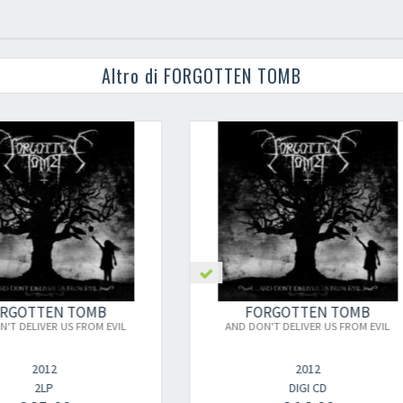
Altro di FORGOTTEN TOMB
Your registration ca
FORGOTTEN TOMB
FORGOTTEN TOM
AND DON'T DELIVER US FROM EVIL
HURT YOURSELF AND THE ONES
2012
2015
DIGI CD
DIGI CD