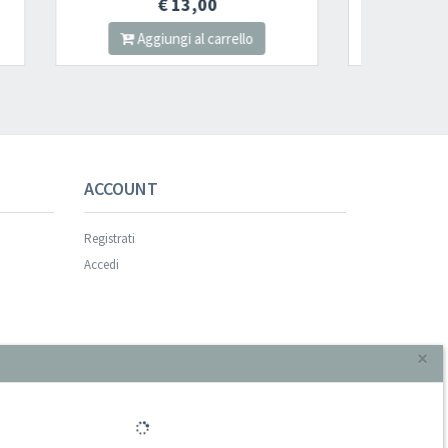
€ 12,00
lo
Aggiungi al carrello
s successful.
ACCOUNT
Registrati
Accedi