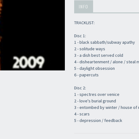
INFO
TRACKLIST:
Disc 1:
1 - black sabbath/subway apathy
2 - solitude ways
3 - a dish best served cold
Newsletter
4 - disheartenment / alone / steal
5 - daylight obsession
6 - papercuts
Disc 2:
1 - spectres over venice
2 - love's burial ground
3 - entombed by winter / house of 
4 - scars
5 - depression / feedback