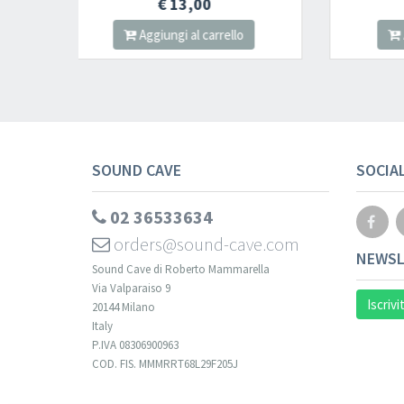
€ 25,00
ello
Aggiungi al carrello
SOUND CAVE
SOCIA
02 36533634
orders@sound-cave.com
NEWSL
Sound Cave di Roberto Mammarella
Via Valparaiso 9
Iscrivi
20144 Milano
Italy
P.IVA 08306900963
COD. FIS. MMMRRT68L29F205J