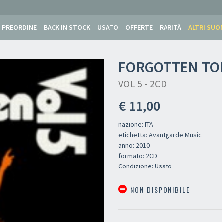
PREORDINE
BACK IN STOCK
USATO
OFFERTE
RARITÀ
ALTRI SUO
FORGOTTEN T
VOL 5 - 2CD
€ 11,00
nazione: ITA
etichetta: Avantgarde Music
anno: 2010
formato: 2CD
Condizione: Usato
NON DISPONIBILE