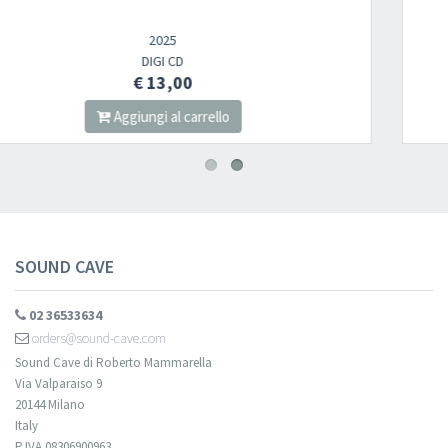
2025
CD
€ 14,00
o
Aggiungi al carrell
SOUND CAVE
02 36533634
orders@sound-cave.com
Sound Cave di Roberto Mammarella
Via Valparaiso 9
20144 Milano
Italy
P.IVA 08306900963