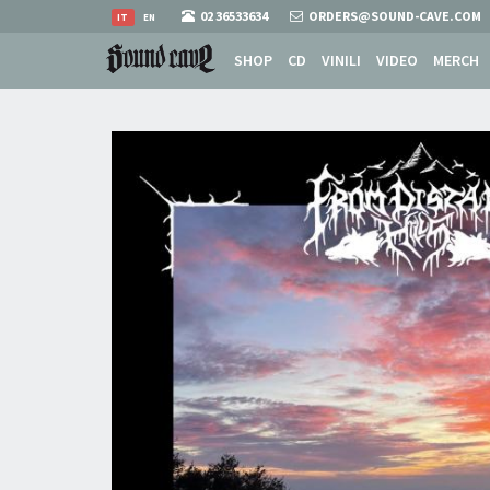
02 36533634
ORDERS@SOUND-CAVE.COM
IT
EN
SHOP
CD
VINILI
VIDEO
MERCH