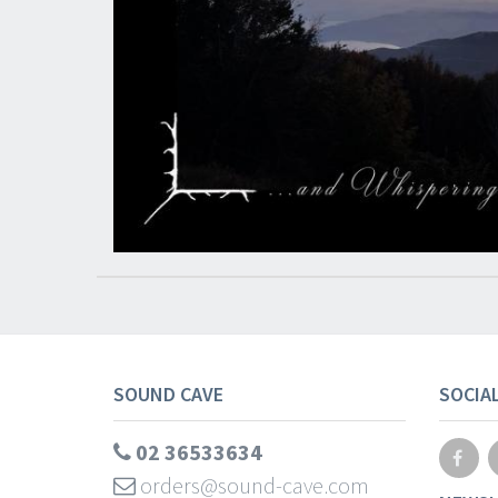
SOUND CAVE
SOCIA
02 36533634
orders@sound-cave.com