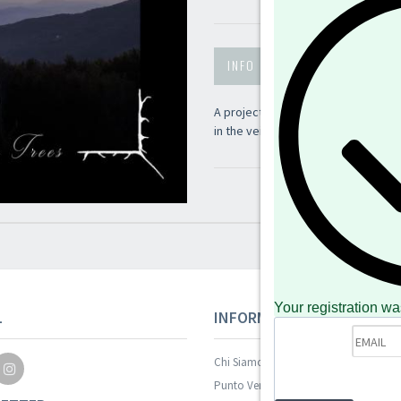
INFO
BRANI
ANTEPRI
A project of Ungod (SAD / NECRO
in the vein of BERGRIZEN, AASKERE
Your registration wa
L
INFORMAZIONI
Chi Siamo
Punto Vendita