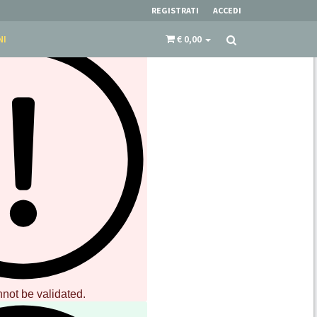
REGISTRATI
ACCEDI
NI
€ 0,00
HILLS
ES
nnot be validated.