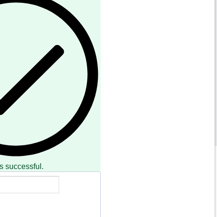
MA
HELL/ BLOODMOON ECLIPSE) and Throne (HOR)
IA
s successful.
ACCOUNT
Registrati
Accedi