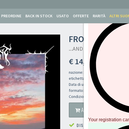
PREORDINE
BACK IN STOCK
USATO
OFFERTE
RARITÀ
ALTRI SUO
FROM DISTANT 
...AND WHISPERING TRE
€ 14,00
nazione:
etichetta: Purity Through Fire
Data di uscita: 21 aprile 2026
formato: CD
Condizione: Nuovo
AGGIUNGI AL CARRELLO
Your registration ca
DISPONIBILE