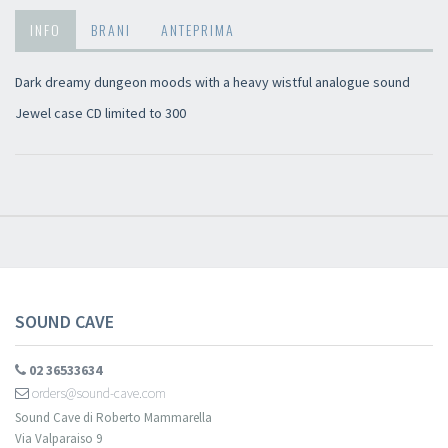
INFO
BRANI
ANTEPRIMA
×
Dark dreamy dungeon moods with a heavy wistful analogue sound
Jewel case CD limited to 300
Newsletter
Iscriviti alla newsletter di
Sound Cave
per essere sempre informato
delle novità, degli ultimi arrivi in negozio e delle promozioni attive!
SOUND CAVE
02 36533634
orders@sound-cave.com
Sound Cave di Roberto Mammarella
Via Valparaiso 9