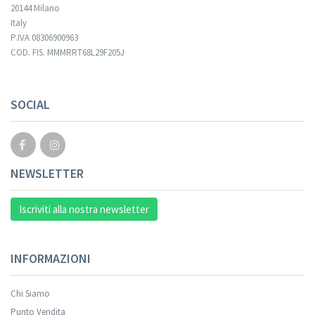
20144 Milano
Italy
P.IVA 08306900963
COD. FIS. MMMRRT68L29F205J
Your registration cannot be validated.
SOCIAL
NEWSLETTER
Iscriviti alla nostra newsletter
INFORMAZIONI
Chi Siamo
Punto Vendita