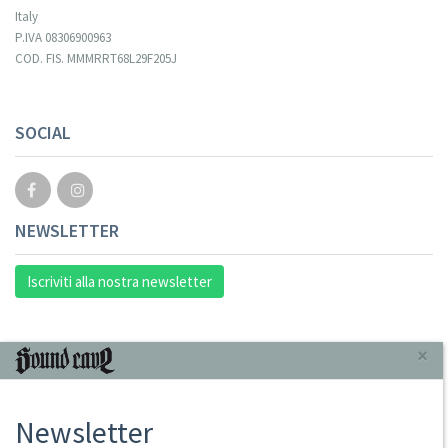
Italy
P.IVA 08306900963
COD. FIS. MMMRRT68L29F205J
SOCIAL
NEWSLETTER
Iscriviti alla nostra newsletter
INFORMAZIONI
×
Chi Siamo
Newsletter
Punto Vendita