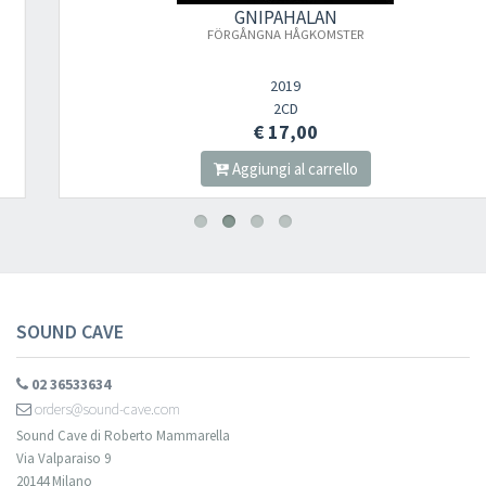
GNIPAHALAN
FÖRGÅNGNA HÅGKOMSTER
2019
2CD
€ 17,00
Aggiungi al carrello
SOUND CAVE
02 36533634
orders@sound-cave.com
Sound Cave di Roberto Mammarella
Via Valparaiso 9
20144 Milano