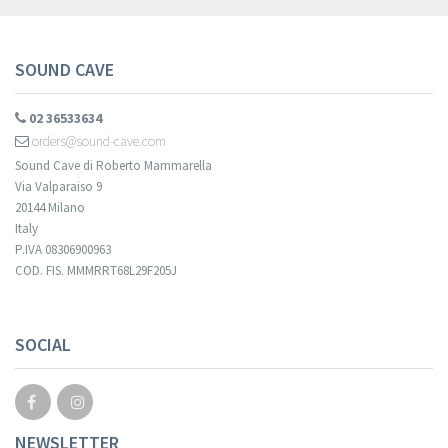
SOUND CAVE
02 36533634
orders@sound-cave.com
Sound Cave di Roberto Mammarella
Via Valparaiso 9
20144 Milano
Italy
P.IVA 08306900963
COD. FIS. MMMRRT68L29F205J
SOCIAL
NEWSLETTER