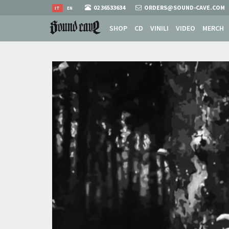
02 36533634
ORDERS@SOUND-CAVE.COM
IT
EN
SHOP
CD
VINILI
VIDEO
MERCH