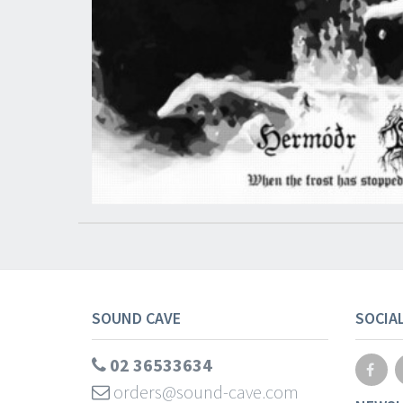
SOUND CAVE
SOCIA
02 36533634
orders@sound-cave.com