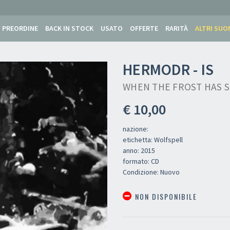
PREORDINE
BACK IN STOCK
USATO
OFFERTE
RARITÀ
ALTRI SUO
HERMODR - IS
WHEN THE FROST HAS S
€ 10,00
nazione:
etichetta: Wolfspell
anno: 2015
formato: CD
Condizione: Nuovo
NON DISPONIBILE