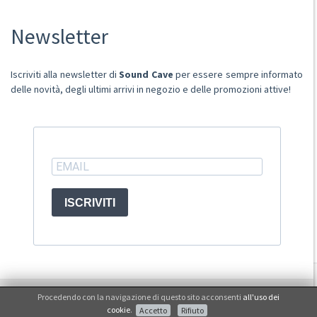
Chi Siamo
Newsletter
Punto Vendita
Condizioni Di Vendita
Spese postali
Iscriviti alla newsletter di
Sound Cave
per essere sempre informato
Domande Comuni
delle novità, degli ultimi arrivi in negozio e delle promozioni attive!
Contatti
Ritiro merce in sede
ACCOUNT
ISCRIVITI
© Sound Cave 2026 -
Info privacy
Procedendo con la navigazione di questo sito acconsenti
all'uso dei
Non mi interessa
cookie
.
Accetto
Rifiuto