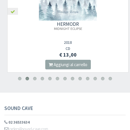
HERMODR
MIDNIGHT ECLIPSE
2018
CD
€ 13,00
Aggiungi al carrello
SOUND CAVE
02 36533634
orders@sound-cave.com