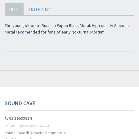
INFO
ANTEPRIMA
×
The young blood of Russian Pagan Black Metal. High quality Slavonic
Metal recomended for fans of early Nokturnal Mortum.
Newsletter
Iscriviti alla newsletter di
Sound Cave
per essere sempre informato
delle novità, degli ultimi arrivi in negozio e delle promozioni attive!
SOUND CAVE
02 36533634
orders@sound-cave.com
Sound Cave di Roberto Mammarella