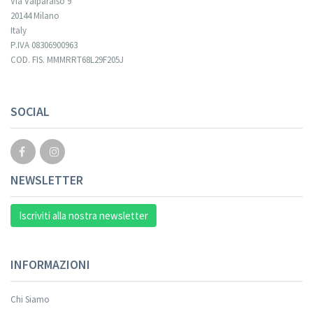
Via Valparaiso 9
20144 Milano
Italy
P.IVA 08306900963
COD. FIS. MMMRRT68L29F205J
Your registration cannot be validated.
SOCIAL
NEWSLETTER
Iscriviti alla nostra newsletter
INFORMAZIONI
Chi Siamo