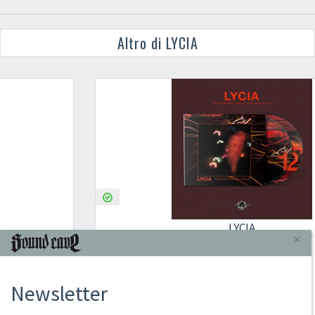
Altro di LYCIA
LYCIA
×
THE BURNING CIRCLE AND THEN DUST
2023
Newsletter
2CD
€ 16,00