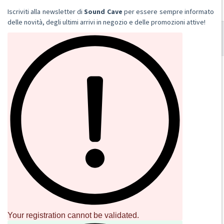
Aggiungi al carrello
Iscriviti alla newsletter di
Sound Cave
per essere sempre informato
delle novità, degli ultimi arrivi in negozio e delle promozioni attive!
SOUND CAVE
02 36533634
orders@sound-cave.com
Sound Cave di Roberto Mammarella
Via Valparaiso 9
20144 Milano
Italy
P.IVA 08306900963
COD. FIS. MMMRRT68L29F205J
Your registration cannot be validated.
SOCIAL