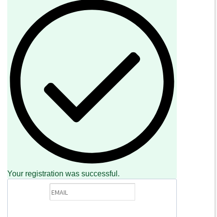
NEWSLETTER
Iscriviti alla nostra newsletter
INFORMAZIONI
Chi Siamo
Punto Vendita
Condizioni Di Vendita
Spese postali
Your registration was successful.
Domande Comuni
Contatti
Ritiro merce in sede