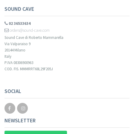
SOUND CAVE
02 36533634
orders@sound-cave.com
Sound Cave di Roberto Mammarella
Via Valparaiso 9
20144 Milano
Italy
P.IVA 08306900963
COD. FIS. MMMRRT68L29F205J
SOCIAL
NEWSLETTER