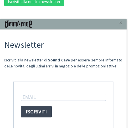
Iscriviti alla nostra newsletter
INFORMAZIONI
×
Chi Siamo
Newsletter
Punto Vendita
Condizioni Di Vendita
Spese postali
Iscriviti alla newsletter di
Sound Cave
per essere sempre informato
Domande Comuni
delle novità, degli ultimi arrivi in negozio e delle promozioni attive!
Contatti
Ritiro merce in sede
ACCOUNT
ISCRIVITI