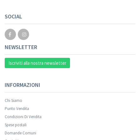
Your registration cannot be validated.
SOCIAL
NEWSLETTER
Iscriviti alla nostra newsletter
INFORMAZIONI
Chi Siamo
Punto Vendita
Condizioni Di Vendita
Spese postali
Your registration was successful.
Domande Comuni