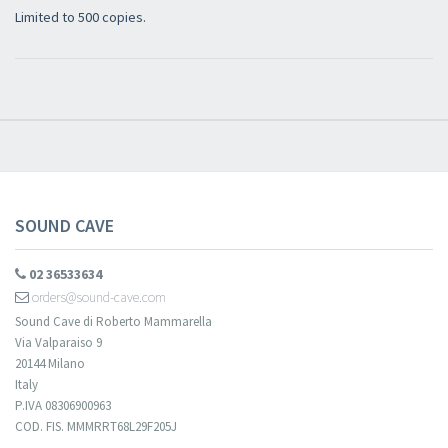
Limited to 500 copies.
Newsletter
Iscriviti alla newsletter di
Sound Cave
per essere sempre informato
delle novità, degli ultimi arrivi in negozio e delle promozioni attive!
SOUND CAVE
02 36533634
orders@sound-cave.com
Sound Cave di Roberto Mammarella
Via Valparaiso 9
20144 Milano
Italy
P.IVA 08306900963
COD. FIS. MMMRRT68L29F205J