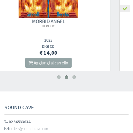
MORBID ANGEL
ABOMINATIONS OF DESOLATION
LP
€ 30,00
Aggiungi al carrello
SOUND CAVE
02 36533634
orders@sound-cave.com