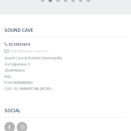
SOUND CAVE
02 36533634
orders@sound-cave.com
Sound Cave di Roberto Mammarella
Via Valparaiso 9
20144 Milano
Italy
P.IVA 08306900963
COD. FIS. MMMRRT68L29F205J
SOCIAL