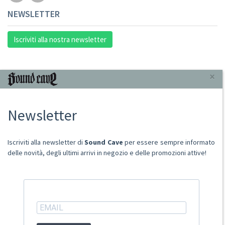
NEWSLETTER
Iscriviti alla nostra newsletter
INFORMAZIONI
×
Chi Siamo
Newsletter
Punto Vendita
Condizioni Di Vendita
Spese postali
Iscriviti alla newsletter di
Sound Cave
per essere sempre informato
Domande Comuni
delle novità, degli ultimi arrivi in negozio e delle promozioni attive!
Contatti
Ritiro merce in sede
ACCOUNT