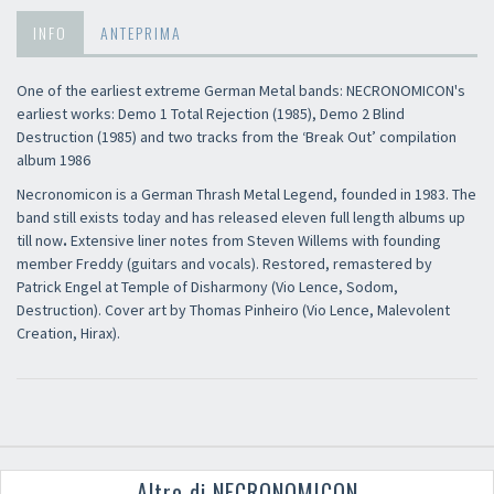
INFO
ANTEPRIMA
One of the earliest extreme German Metal bands: NECRONOMICON's
earliest works: Demo 1 Total Rejection (1985), Demo 2 Blind
Destruction (1985) and two tracks from the ‘Break Out’ compilation
album 1986
Necronomicon is a German Thrash Metal Legend, founded in 1983. The
band still exists today and has released eleven full length albums up
till now
.
Extensive liner notes from Steven Willems with founding
member Freddy (guitars and vocals). Restored, remastered by
Patrick Engel at Temple of Disharmony (Vio Lence, Sodom,
Destruction). Cover art by Thomas Pinheiro (Vio Lence, Malevolent
Creation, Hirax).
Altro di NECRONOMICON