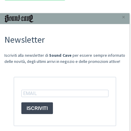
INFORMAZIONI
×
Chi Siamo
Newsletter
Punto Vendita
Condizioni Di Vendita
Spese postali
Iscriviti alla newsletter di
Sound Cave
per essere sempre informato
Domande Comuni
delle novità, degli ultimi arrivi in negozio e delle promozioni attive!
Contatti
Ritiro merce in sede
ACCOUNT
ISCRIVITI