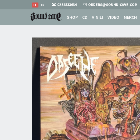
02 36533634
ORDERS@SOUND-CAVE.COM
IT
EN
SHOP
CD
VINILI
VIDEO
MERCH