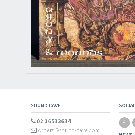
SOUND CAVE
SOCIA
02 36533634
orders@sound-cave.com
NEWSL