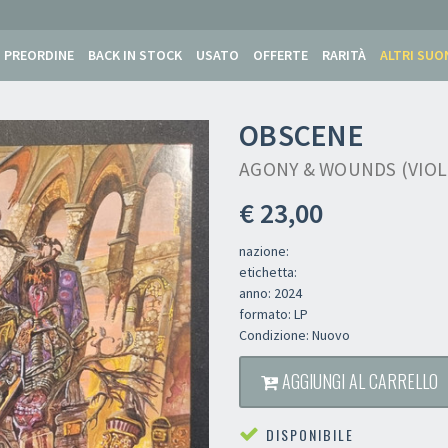
PREORDINE
BACK IN STOCK
USATO
OFFERTE
RARITÀ
ALTRI SUO
OBSCENE
AGONY & WOUNDS (VIOL
€ 23,00
nazione:
etichetta:
anno: 2024
formato: LP
Condizione: Nuovo
AGGIUNGI AL CARRELLO
DISPONIBILE