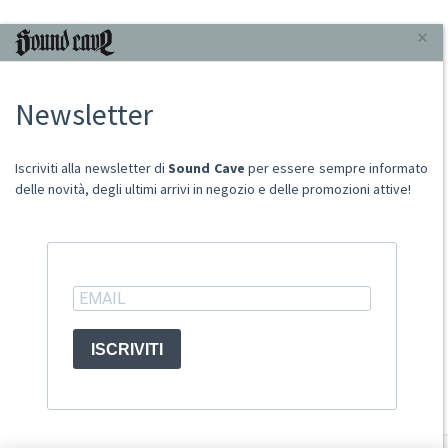
INFORMAZIONI
×
Chi Siamo
Newsletter
Punto Vendita
Condizioni Di Vendita
Spese postali
Iscriviti alla newsletter di
Sound Cave
per essere sempre informato
Domande Comuni
delle novità, degli ultimi arrivi in negozio e delle promozioni attive!
Contatti
Ritiro merce in sede
ACCOUNT
ISCRIVITI