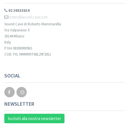
02 36533634
orders@sound-cave.com
Sound Cave di Roberto Mammarella
Via Valparaiso 9
20144 Milano
Italy
P.IVA 08306900963
COD. FIS. MMMRRT68L29F205J
SOCIAL
NEWSLETTER
Iscriviti alla nostra newsletter