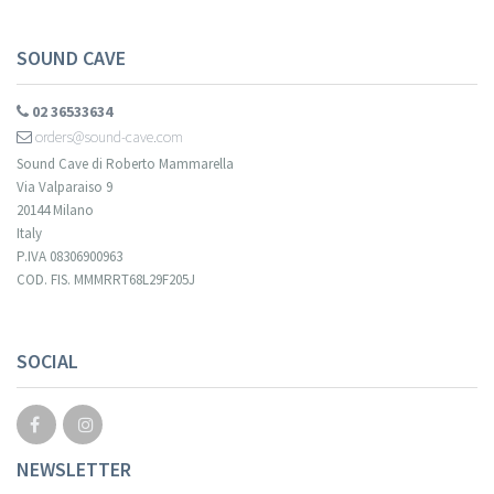
SOUND CAVE
02 36533634
orders@sound-cave.com
Sound Cave di Roberto Mammarella
Via Valparaiso 9
20144 Milano
Italy
P.IVA 08306900963
COD. FIS. MMMRRT68L29F205J
SOCIAL
NEWSLETTER