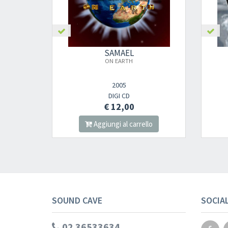
AMAEL
SAMAEL
 EARTH
BLOOD RITUAL
2005
2020
IGI CD
CD
12,00
€ 13,00
gi al carrello
Aggiungi al carrello
SOUND CAVE
SOCIA
02 36533634