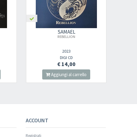
nnot be validated.
AEL
SAMAEL
LION
TELEPATH
23
2004
 CD
DIGI CD
,00
€ 12,00
al carrello
Aggiungi al carrello
s successful.
ACCOUNT
Registrati