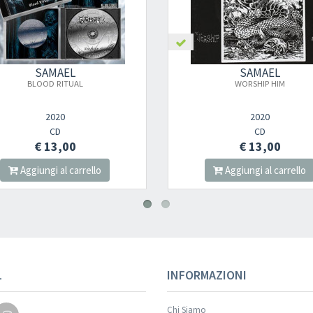
Your registration ca
SAMAEL
SAM
WORSHIP HIM
REBEL
2020
20
CD
DIGI
€ 13,00
€ 14
Aggiungi al carrello
Aggiungi 
Your registration wa
L
INFORMAZIONI
Chi Siamo