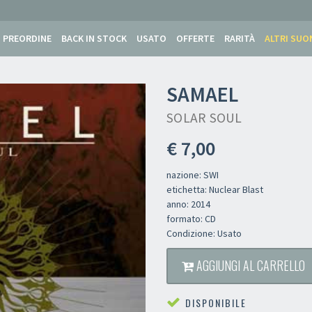
PREORDINE
BACK IN STOCK
USATO
OFFERTE
RARITÀ
ALTRI SUO
SAMAEL
SOLAR SOUL
€ 7,00
nazione: SWI
etichetta: Nuclear Blast
anno: 2014
formato: CD
Condizione: Usato
AGGIUNGI AL CARRELLO
Newsletter
DISPONIBILE