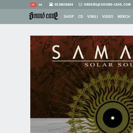
02 36533634
ORDERS@SOUND-CAVE.COM
IT
EN
SHOP
CD
VINILI
VIDEO
MERCH