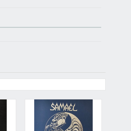
Iscriviti alla newsletter di
Sound Cave
per
essere sempre informato delle novità, degli
ultimi arrivi in negozio e delle promozioni
attive!