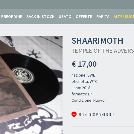
PREORDINE
BACK IN STOCK
USATO
OFFERTE
RARITÀ
ALTRI SUO
SHAARIMOTH
TEMPLE OF THE ADVERS
€ 17,00
nazione: SWE
etichetta: WTC
anno: 2018
formato: LP
Condizione: Nuovo
NON DISPONIBILE