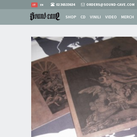
02 36533634
ORDERS@SOUND-CAVE.COM
IT
EN
SHOP
CD
VINILI
VIDEO
MERCH