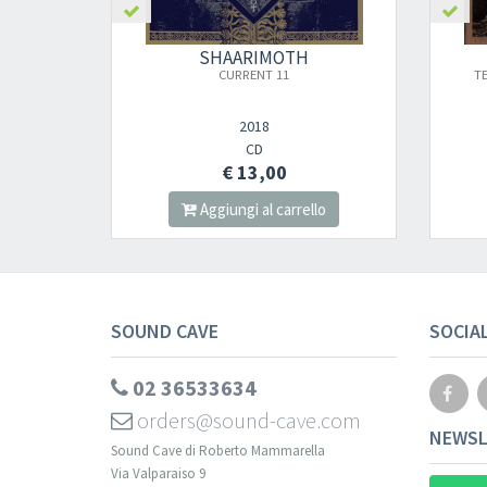
SHAARIMOTH
CURRENT 11
T
2018
CD
€ 13,00
Aggiungi al carrello
SOUND CAVE
SOCIA
02 36533634
orders@sound-cave.com
NEWSL
Sound Cave di Roberto Mammarella
Via Valparaiso 9