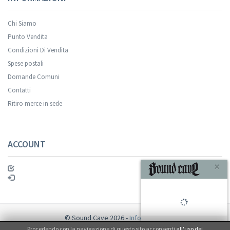
Chi Siamo
Punto Vendita
Condizioni Di Vendita
Spese postali
Domande Comuni
Contatti
Ritiro merce in sede
ACCOUNT
×
© Sound Cave 2026 -
Info privacy
Procedendo con la navigazione di questo sito acconsenti
all'uso dei
Non mi interessa