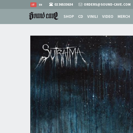
02 36533634
ORDERS@SOUND-CAVE.COM
IT
EN
SHOP
CD
VINILI
VIDEO
MERCH