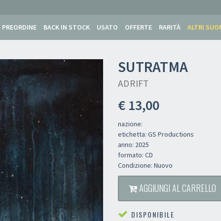
PREORDINE
BACK IN STOCK
USATO
OFFERTE
RARITÀ
ALTRI SUO
SUTRATMA
ADRIFT
€ 13,00
nazione:
etichetta: GS Productions
anno: 2025
formato: CD
Condizione: Nuovo
AGGIUNGI AL CARRELLO
DISPONIBILE