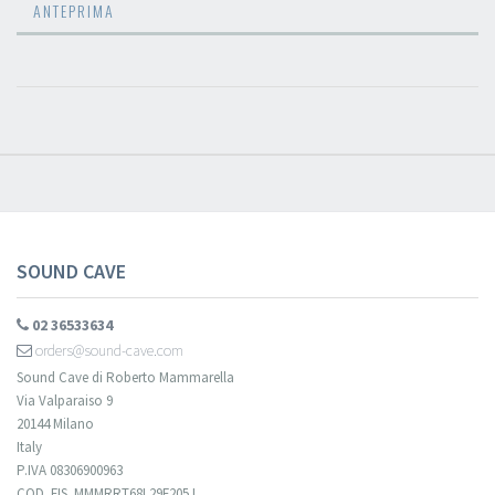
ANTEPRIMA
Newsletter
Iscriviti alla newsletter di
Sound Cave
per essere sempre informato
delle novità, degli ultimi arrivi in negozio e delle promozioni attive!
SOUND CAVE
02 36533634
orders@sound-cave.com
Sound Cave di Roberto Mammarella
Via Valparaiso 9
20144 Milano
Italy
P.IVA 08306900963
COD. FIS. MMMRRT68L29F205J