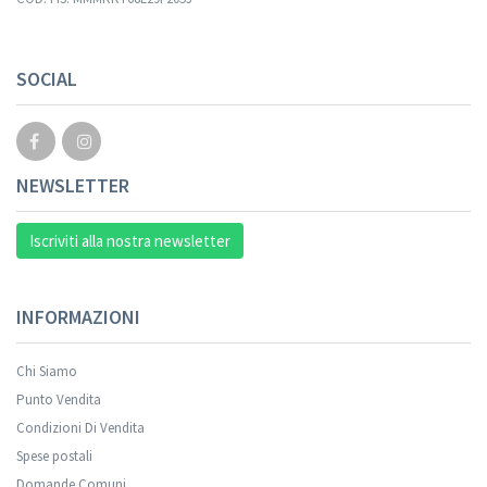
Your registration cannot be validated.
SOCIAL
NEWSLETTER
Iscriviti alla nostra newsletter
INFORMAZIONI
Chi Siamo
Punto Vendita
Condizioni Di Vendita
Spese postali
Your registration was successful.
Domande Comuni